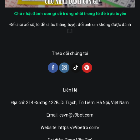
Chủ nhật đánh con gì dễ trúng nhất trong lô đề trực tuyến
Để chơi xổ số, lô đề chắc thắng tuyệt đối anh em không được đánh
[...]
Theo dõi chúng tôi
Liên Hệ
Địa chỉ: 214 Đường 422B, Di Trạch, Từ Liêm, Hà Nội, Việt Nam
Email:
csvn@v9bet.com
Website: https://v9betro.com/