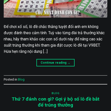
Để chơi xổ số, lô đề chắc thắng tuyệt đối anh em không
được đánh theo cảm tính. Tuỳ vào từng đài trả thưởng khác
nhau, hãy tham khảo các con số dưới này để nâng cao xác
suất trúng thưởng khi tham gia đặt cược lô đề tại V9BET.
Hứa hẹn rằng nội dung […]
Continue reading
→
Posted in
Blog
BLOG
Thứ 7 đánh con gì? Gợi ý bộ số lô đề bắt
để trúng thưởng