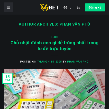
Skip
Đăng nhập
Đăng ký
to
content
AUTHOR ARCHIVES:
PHAN VĂN PHÚ
BLOG
Chủ nhật đánh con gì dễ trúng nhất trong
lô đề trực tuyến
POSTED ON
THÁNG 4 15, 2025
BY
PHAN VĂN PHÚ
15
Th4